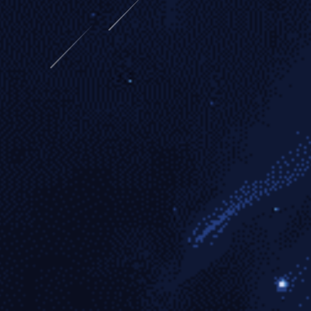
杰伦威需在替补席发挥领袖
作用G7能否上演精彩对决