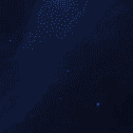
同时，对于头号竞争对手而言，他们也必定会针
限制，将是检验其综合能力的重要标准。而这恰
精彩表现赢得更多关注与认可。
综上所述，如果杰伦能够顺利适应新的角色，并持
烈而精彩的较量。而这一切都将在他的努力与坚
总结：
总体而言，杰伦·威虽身处替补，却依然肩负着重
要全心投入为球队付出。在即将到来的G7大战中
人关注的话题。
只要他继续以积极态度面对挑战，相信一定能带
性的环境里，每个人都有机会书写属于自己的篇
我们拭目以待！