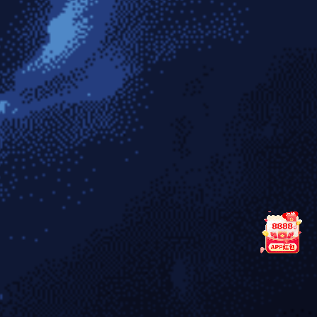
胜利还是失利后，都能够冷静分析并与大家
还应积极参与战术讨论，为年轻选手提供实
术动作或分享个人打球心得，让队友们更快
整个团队凝聚力，使每位成员都能感受到来
刺激的G7系列赛中取得胜利尤为关键，可
。在这样的背景下，杰伦·威作为重要拼图之
充分发挥自己的作用，不仅是通过得分，还
极大提高球队获胜几率。