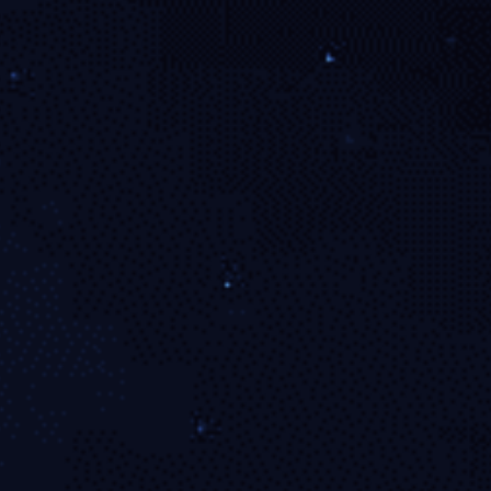
下一篇：
勇士队近年持续追逐詹姆斯渴望实