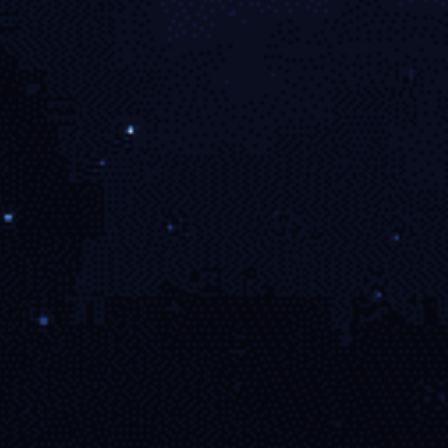
莫雷托透露巴斯托尼若离
卡拉菲奥里
开国米只
力争夺欧
2026-07-05
2026-06-21
推荐网站