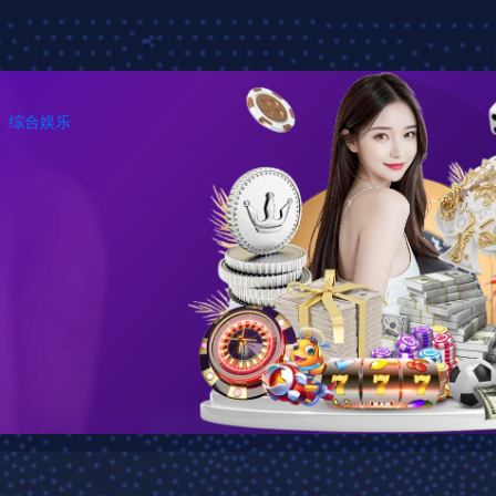
体育
下载App
公司简介
威体育数据平
包括NBA、英超、欧洲杯、
信赖。