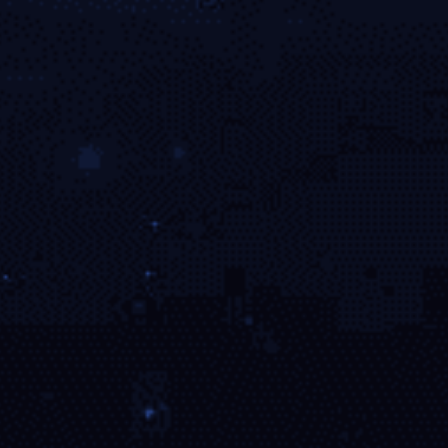
坦言球队有实
小安切洛蒂即将加盟里尔
莱因克尔
担任新任
感到失望
2026-06-14
2026-06
联系我们
四川省绵阳市涪城区科创园区九华路6号科技城创新中心
B701
support@swiderki.com
载