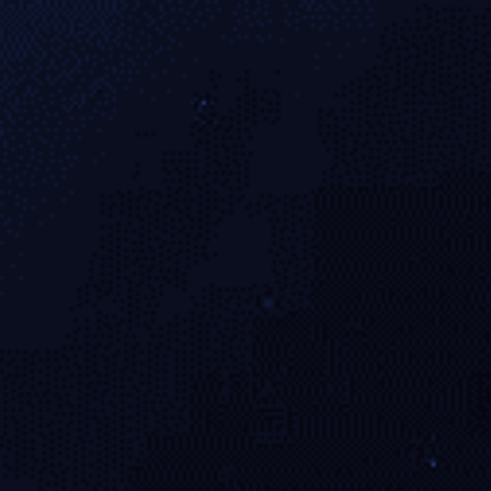
对杰伦进行特别部署。因此，如何突破防守
恰也是他所期待展示自我的绝佳机会，通过
续发挥领袖效应，那么G7必将成为一场激
持下实现，我们期待看到那份辉煌瞬间！
任。他不仅需要通过自身行动影响队友，更
，他能否再一次证明自己的价值，将成为众
领团队走向成功。在这个竞争激烈、不确定
章，而杰伦正处于这样一个历史交汇点上，