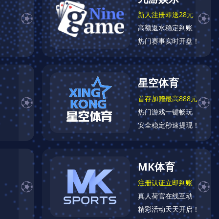
2026-07-01 13:43
35 次阅读
要。杰伦·威在本赛季中逐渐从主力球员转
不容小觑。G7系列赛即将到来，球队能否
。本文将从杰伦·威的角色变化、替补席的
面深入探讨，在即将到来的G7对决中，他