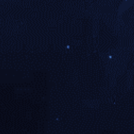
上一篇：
莱万潜在接班人分析凯恩与若昂佩…
热门推荐