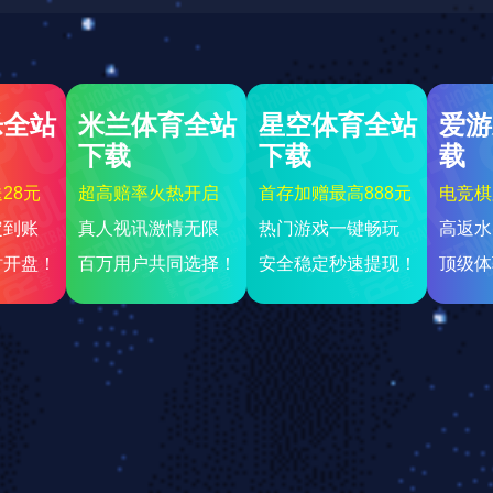
是否能成为球队不可或缺的一部分。
1、杰伦·威的角色变化
杰伦·威作为球队的重要一员，曾经是首发阵容中
攻击性闻名。然而，在本赛季中，由于战术调整
席。这一角色转变意味着他需要重新审视自己的
虽然作为替补球员面临一定的心理挑战，但杰伦
过场外指导和场内支持来影响比赛进程。因此，
身教激励年轻球员，同时利用自身丰富的比赛经
这种角色上的调整不仅考验着他的心态，也让他
于替补位置，杰伦依旧保持着高昂的斗志，这种
的G7对决奠定基础。
2、替补席的重要性