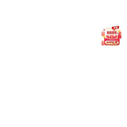
另外，两者都是极具传球意识及组织能力的球员，因
此这种合作不仅限于个人发挥，也有助于全局把控，
让整支球队更具凝聚力。在这样的情况下，即便面对
强敌也能游刃有余，提高了赢得比赛的重要几率。
4、球队管理层如何布局未来
对于追逐像勒布朗·詹姆斯这样的大牌球星来说，仅靠
现有阵容是不够的，必须要有清晰的发展规划及相应
策略。首先，在薪资空间上的合理运用至关重要。为
了腾出足够薪资空间吸引超级巨星加盟，管理层需要
进行周密规划，对现有合同进行优化，同时评估哪些
球员可以交易或放弃，以便为新援留出位置。
其次，加强选秀策略也是管理层必须关注的重要环
节。通过培养年轻天才，实现人才储备，不仅能弥补