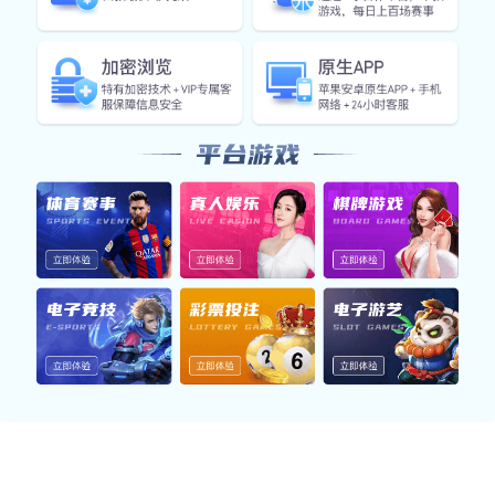
算。
此外，从历史上看，大牌球员之间的合作往往能够产
生意想不到的化学反应。若能成功签下詹姆斯，不仅
能提升场上表现，更能在心理上给予其他对手压力，
使勇士在心理战中占据优势。这种综合考虑使得勇士
对詹姆斯充满期待。
2、詹姆斯的影响力与价值
作为NBA历史上最具影响力的人物之一，勒布朗·詹姆
斯不仅是一位出色的篮球运动员，他还具备卓越的商
业价值和品牌效应。他加盟任何球队，都将引发广泛
关注，为该球队带来巨大的媒体曝光率和经济收益。
从这一点来看，勇士队追逐詹姆斯无疑是希望借助他
的个人魅力进一步提升俱乐部形象。